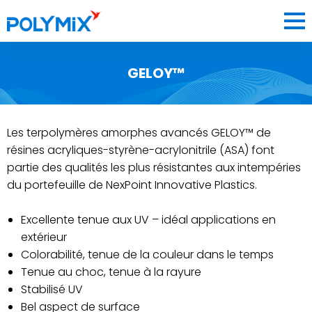
GELOY™
SOCIÉTÉ
MATIÈRES
Les terpolymères amorphes avancés GELOY™ de
CONSOMMABLES
résines acryliques-styrène-acrylonitrile (ASA) font
IMPRESSION 3D
partie des qualités les plus résistantes aux intempéries
du portefeuille de NexPoint Innovative Plastics.
BLOG
Excellente tenue aux UV – idéal applications en
CONTACT
extérieur
Colorabilité, tenue de la couleur dans le temps
Tenue au choc, tenue à la rayure
Stabilisé UV
FRANCE
Bel aspect de surface