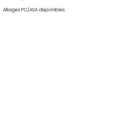
Alliages PC/ASA disponibles.
FR
EN
FRANCE
OK
BENELUX